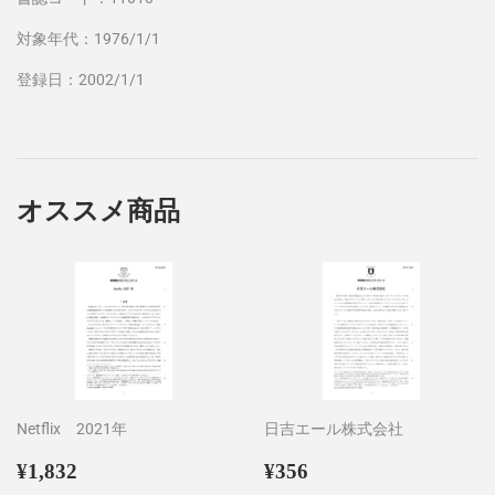
対象年代：1976/1/1
登録日：2002/1/1
オススメ商品
Netflix 2021年
日吉エール株式会社
通
¥1,832
通
¥356
¥1,832
¥356
常
常