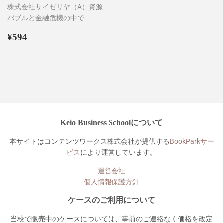
株式会社サイゼリヤ（A）資源
バブルと金融危機の中で
通
¥594
¥594
常
価
格
Keio Business Schoolについて
本サイトはコンテンツワークス株式会社が提供する
BookParkサー
ビス
により運営しています。
運営会社
個人情報保護方針
ケースのご利用について
当校で販売中のケースについては、事前のご連絡なく価格を改定