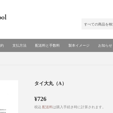
規約
支払方法
配送料と手数料
製本イメージ
お知らせ
タイ大丸（A）
¥726
¥726
税込
配送料
は購入手続き時に計算されます。