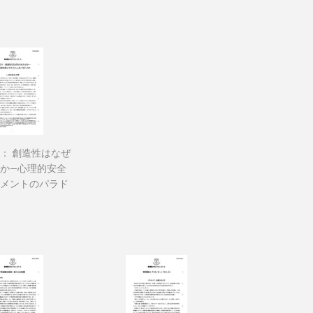
： 創造性はなぜ
か―心理的安全
メントのパラド
60