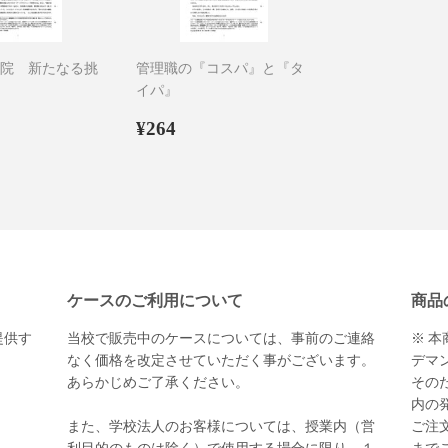
院 新たなる挑
管理職の『コスパ』と『タ
イパ』
94
通
¥264
¥264
常
価
格
ケースのご利用について
商品
提供す
当校で販売中のケースについては、事前のご連絡
※ 
。
なく価格を改定させていただく事がございます。
デマ
あらかじめご了承ください。
その
内の
また、学校法人のお客様については、授業内（営
ご注文