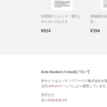
管理職のジレンマ：重圧と
青梅慶友病
やりがいのはざま
戦
通
¥924
通
¥5
¥924
¥594
常
常
価
価
格
格
Keio Business Schoolについて
本サイトはコンテンツワークス株式会社が
る
BookParkサービス
により運営しています
運営会社
個人情報保護方針