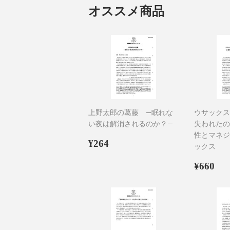
オススメ商品
上野太郎の葛藤 ―眠れな
ウサックス
い夜は解消されるのか？―
失われたの
性とマネジ
通
¥264
¥264
ックス
常
価
通
¥6
¥660
格
常
価
格