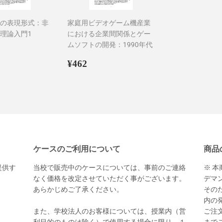
の表現形式：非
家庭用ビデオゲーム機産業
理論入門1
における企業間関係とゲー
ムソフトの開発：1990年代
1,056
通
¥462
¥462
常
価
格
ケースのご利用について
商品
提供す
当校で販売中のケースについては、事前のご連絡
※ 
。
なく価格を改定させていただく事がございます。
デマ
あらかじめご了承ください。
その
内の
また、学校法人のお客様については、授業内（営
ご注文