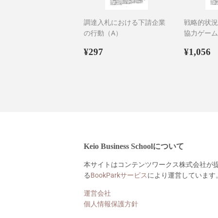
調達入札における下請企業
戦略的状況
の行動（A）
協力ゲーム
通
¥297
通
¥
¥297
¥1,056
常
常
価
価
格
格
Keio Business Schoolについて
本サイトはコンテンツワークス株式会社が
る
BookParkサービス
により運営しています
運営会社
個人情報保護方針