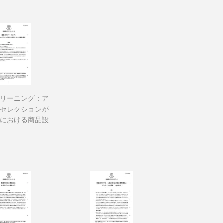
リーニング：ア
セレクションが
における商品設
16