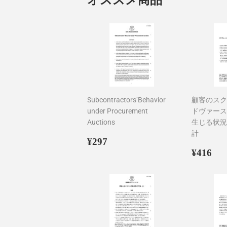
Subcontractors’Behavior
顧客のスク
under Procurement
ドヴァース
Auctions
生じる状況
計
通
¥297
¥297
常
通
¥4
¥416
価
常
格
価
格