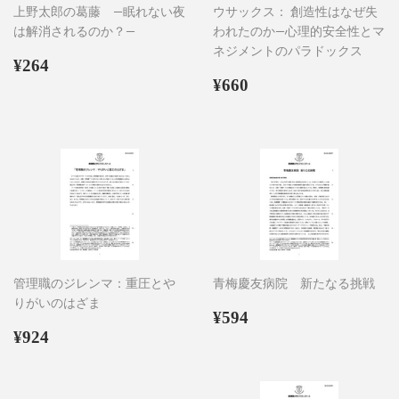
上野太郎の葛藤 ―眠れない夜
ウサックス： 創造性はなぜ失
は解消されるのか？―
われたのか―心理的安全性とマ
ネジメントのパラドックス
通
¥264
¥264
常
通
¥660
¥660
価
常
格
価
格
管理職のジレンマ：重圧とや
青梅慶友病院 新たなる挑戦
りがいのはざま
通
¥594
¥594
通
¥924
常
¥924
常
価
価
格
格