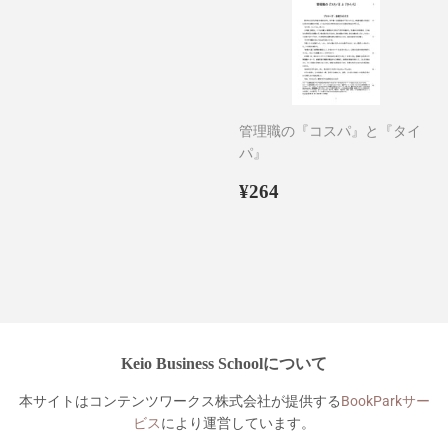
管理職の『コスパ』と『タイ
パ』
通
¥264
¥264
常
価
格
Keio Business Schoolについて
本サイトはコンテンツワークス株式会社が提供する
BookParkサー
ビス
により運営しています。