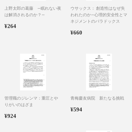
上野太郎の葛藤 ―眠れない夜
ウサックス： 創造性はなぜ失
は解消されるのか？―
われたのか―心理的安全性とマ
ネジメントのパラドックス
通
¥264
¥264
常
通
¥660
¥660
価
常
格
価
格
管理職のジレンマ：重圧とや
青梅慶友病院 新たなる挑戦
りがいのはざま
通
¥594
¥594
通
¥924
常
¥924
常
価
価
格