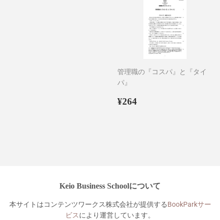
格
管理職の『コスパ』と『タイ
パ』
通
¥264
¥264
常
価
格
Keio Business Schoolについて
本サイトはコンテンツワークス株式会社が提供する
BookParkサー
ビス
により運営しています。