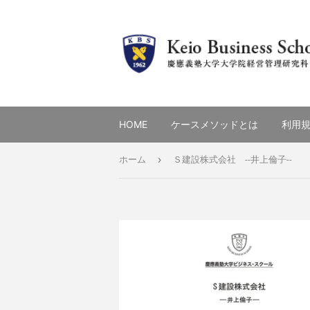
HOME
ケースメソッドとは
利用
›
ホーム
Ｓ建設株式会社 --井上倫子--