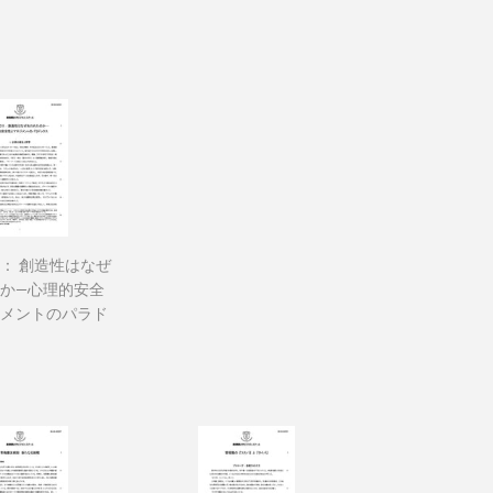
： 創造性はなぜ
か―心理的安全
メントのパラド
60