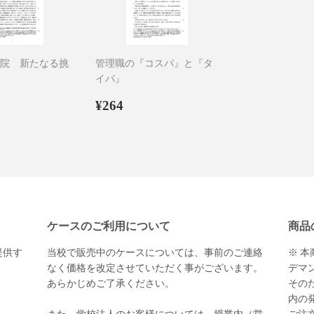
院 新たなる挑
管理職の『コスパ』と『タ
イパ』
94
通
¥264
¥264
常
価
格
ケースのご利用について
商品
提供す
当校で販売中のケースについては、事前のご連絡
※ 
。
なく価格を改定させていただく事がございます。
デマ
あらかじめご了承ください。
その
内の