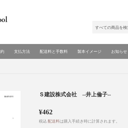
規約
支払方法
配送料と手数料
製本イメージ
お知らせ
Ｓ建設株式会社 --井上倫子--
¥462
¥462
税込
配送料
は購入手続き時に計算されます。