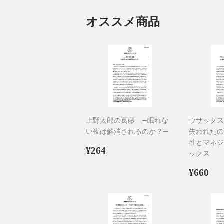
オススメ商品
上野太郎の葛藤 ―眠れな
ウサックス
い夜は解消されるのか？―
失われたの
性とマネジ
通
¥264
¥264
ックス
常
価
通
¥6
¥660
格
常
価
格