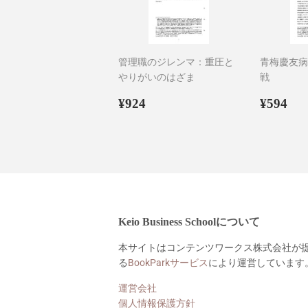
管理職のジレンマ：重圧と
青梅慶友病
やりがいのはざま
戦
通
¥924
通
¥5
¥924
¥594
常
常
価
価
格
格
Keio Business Schoolについて
本サイトはコンテンツワークス株式会社が
る
BookParkサービス
により運営しています
運営会社
個人情報保護方針