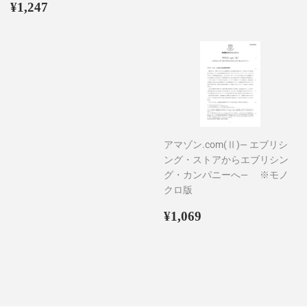
通
¥1,247
常
¥1,247
常
価
価
格
格
アマゾン.com(Ⅱ)― エブリシ
ング・ストアからエブリシン
グ・カンパニーへ― ※モノ
クロ版
通
¥1,069
¥1,069
常
価
格