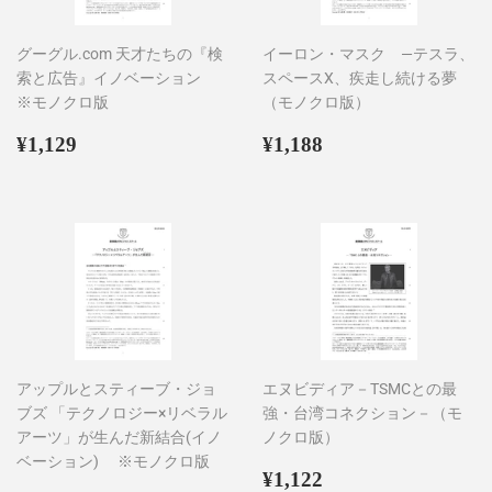
グーグル.com 天才たちの『検
イーロン・マスク ―テスラ、
索と広告』イノベーション
スペースX、疾走し続ける夢
※モノクロ版
（モノクロ版）
通
¥1,129
通
¥1,188
¥1,129
¥1,188
常
常
価
価
格
格
アップルとスティーブ・ジョ
エヌビディア－TSMCとの最
ブズ 「テクノロジー×リベラル
強・台湾コネクション－（モ
アーツ」が生んだ新結合(イノ
ノクロ版）
ベーション) ※モノクロ版
通
¥1,122
¥1,122