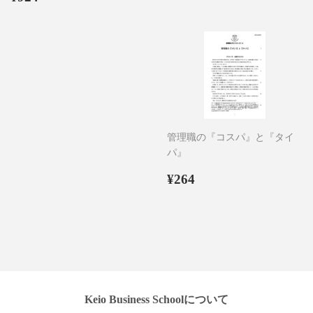
常
価
価
格
格
管理職の『コスパ』と『タイ
パ』
通
¥264
¥264
常
価
格
Keio Business Schoolについて