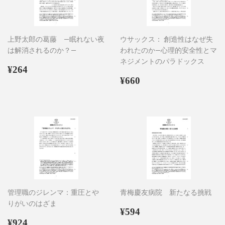
上野太郎の葛藤 ―眠れない夜
ウサックス： 創造性はなぜ失
は解消されるのか？―
われたのか―心理的安全性とマ
ネジメントのパラドックス
通
¥264
¥264
常
通
¥660
¥660
価
常
格
価
格
管理職のジレンマ：重圧とや
青梅慶友病院 新たなる挑戦
りがいのはざま
通
¥594
¥594
通
¥924
常
¥924