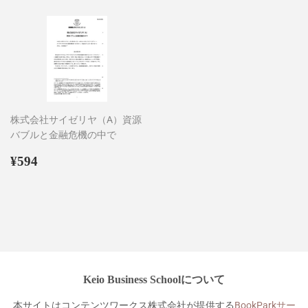
格
格
株式会社サイゼリヤ（A）資源
バブルと金融危機の中で
通
¥594
¥594
常
価
格
Keio Business Schoolについて
本サイトはコンテンツワークス株式会社が提供する
BookParkサー