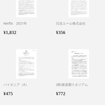
Netflix 2021年
日吉エール株式会社
通
¥1,832
通
¥356
¥1,832
¥356
常
常
価
価
格
格
パイオニア（A）
(株)後楽園スタジアム
通
¥475
通
¥772
¥475
¥772
常
常
価
価