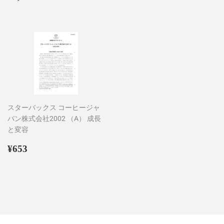
常
常
価
価
格
格
スターバックス コーヒージャ
パン株式会社2002 （A） 成長
と変容
通
¥653
¥653
常
価
格