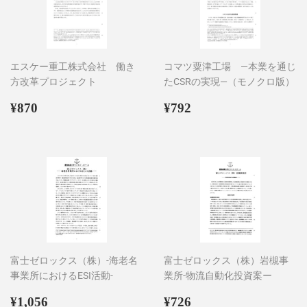
エスケー重工株式会社 働き
コマツ粟津工場 ―本業を通じ
方改革プロジェクト
たCSRの実現―（モノクロ版）
通
¥870
通
¥792
¥870
¥792
常
常
価
価
格
格
富士ゼロックス（株）-海老名
富士ゼロックス（株）岩槻事
事業所におけるESI活動-
業所-物流自動化投資案ー
通
¥1,056
通
¥726
¥1,056
¥726