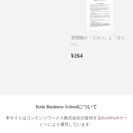
管理職の『コスパ』と『タイ
パ』
通
¥264
¥264
常
価
格
Keio Business Schoolについて
本サイトはコンテンツワークス株式会社が提供する
BookParkサー
ビス
により運営しています。