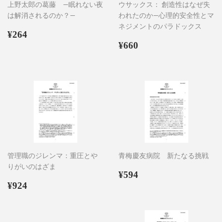
上野太郎の葛藤 ―眠れない夜
ウサックス： 創造性はなぜ失
は解消されるのか？―
われたのか―心理的安全性とマ
ネジメントのパラドックス
通
¥264
¥264
常
通
¥660
¥660
価
常
格
価
格
管理職のジレンマ：重圧とや
青梅慶友病院 新たなる挑戦
りがいのはざま
通
¥594
¥594
通
¥924
常
¥924
常
価
価
格
格