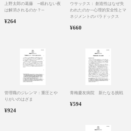
上野太郎の葛藤 ―眠れない夜
ウサックス： 創造性はなぜ失
は解消されるのか？―
われたのか―心理的安全性とマ
ネジメントのパラドックス
通
¥264
¥264
常
通
¥660
¥660
価
常
格
価
格
管理職のジレンマ：重圧とや
青梅慶友病院 新たなる挑戦
りがいのはざま
通
¥594
¥594
通
¥924
常
¥924
常
価
価
格
格