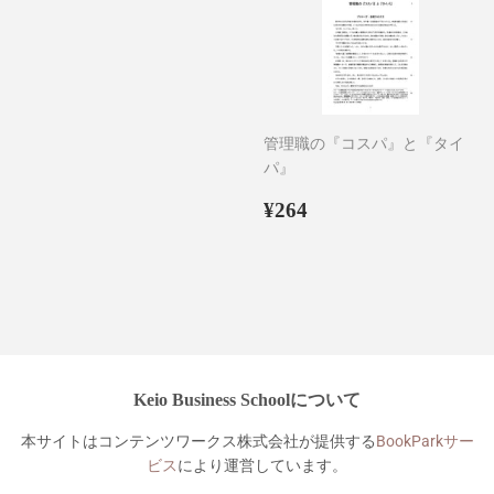
管理職の『コスパ』と『タイ
パ』
通
¥264
¥264
常
価
格
Keio Business Schoolについて
本サイトはコンテンツワークス株式会社が提供する
BookParkサー
ビス
により運営しています。