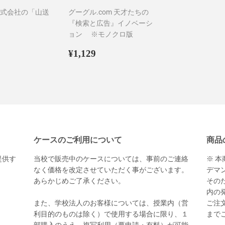
式会社の「山送
グーグル.com 天才たちの
『検索と広告』イノベーシ
ョン ※モノクロ版
75
通
¥1,129
¥1,129
常
価
格
ケースのご利用について
商品
提供す
当校で販売中のケースについては、事前のご連絡
※ 
。
なく価格を改定させていただく事がございます。
デマ
あらかじめご了承ください。
その
内の
また、学校法人のお客様については、授業内（営
ご注文
利目的のものは除く）で使用する場合に限り、１
まで