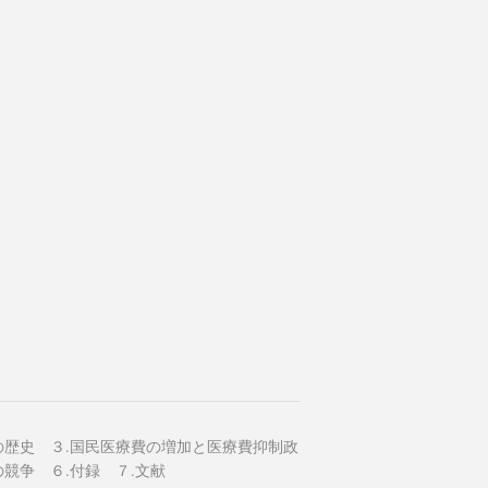
の歴史 ３.国民医療費の増加と医療費抑制政
競争 ６.付録 ７.文献