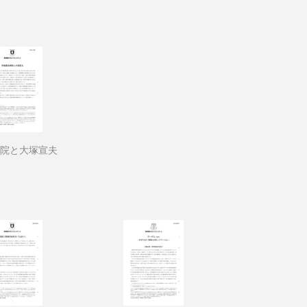
院と大塚宣夫
13