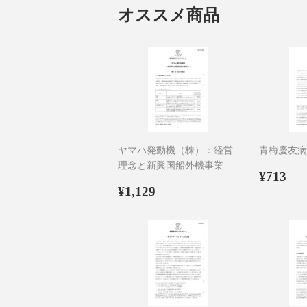
オススメ商品
ヤマハ発動機（株）：経営
青梅慶友病
理念と新興国船外機事業
通
¥7
¥713
通
¥1,129
常
¥1,129
常
価
価
格
格