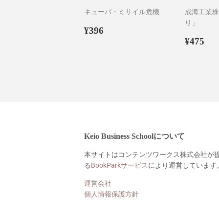
キューバ・ミサイル危機
成海工業株
り」
通
¥396
¥396
常
通
¥4
¥475
価
常
格
価
格
Keio Business Schoolについて
本サイトはコンテンツワークス株式会社が
る
BookParkサービス
により運営しています
運営会社
個人情報保護方針