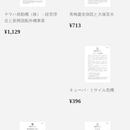
ヤマハ発動機（株）：経営理
青梅慶友病院と大塚宣夫
念と新興国船外機事業
通
¥713
¥713
通
¥1,129
常
¥1,129
常
価
価
格
格
キューバ・ミサイル危機
通
¥396
¥396
常
価
格