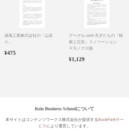
成海工業株式会社の「山送
グーグル.com 天才たちの『検
り」
索と広告』イノベーション
※モノクロ版
通
¥475
¥475
常
通
¥1,129
¥1,129
価
常
格
価
格
Keio Business Schoolについて
本サイトはコンテンツワークス株式会社が提供する
BookParkサー
ビス
により運営しています。