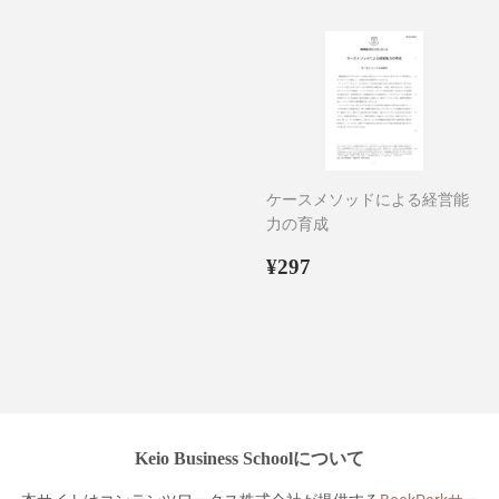
価
格
格
ケースメソッドによる経営能
力の育成
通
¥297
¥297
常
価
格
Keio Business Schoolについて