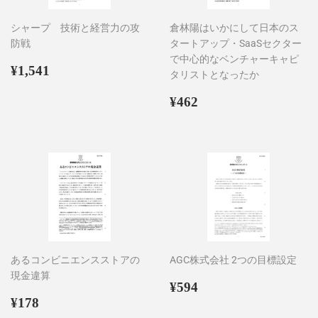
シャープ 技術と経営力の攻
倉林陽はいかにして日本のス
防戦
タートアップ・SaaSセクター
で中心的なベンチャーキャピ
通
¥1,541
¥1,541
タリストとなったか
常
価
通
¥462
¥462
格
常
価
格
あるコンビニエンスストアの
AGC株式会社 2つの目標設定
現金違算
通
¥594
¥594
通
¥178
常
¥178
常
価