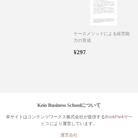
ケースメソッドによる経営能
力の育成
通
¥297
¥297
常
価
格
Keio Business Schoolについて
本サイトはコンテンツワークス株式会社が提供する
BookParkサー
ビス
により運営しています。
運営会社