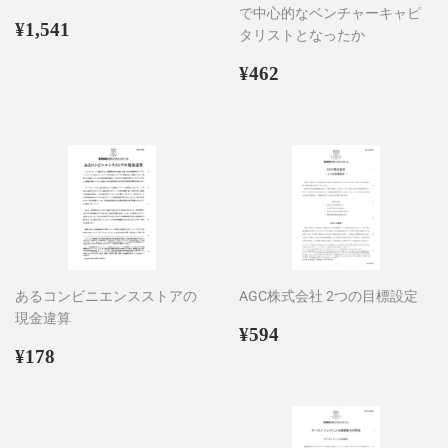
で中心的なベンチャーキャピ
通
¥1,541
¥1,541
タリストとなったか
常
価
通
¥462
¥462
格
常
価
格
あるコンビニエンスストアの
AGC株式会社 2つの目標設定
現金違算
通
¥594
¥594
通
¥178
常
¥178
常
価
価
格
格