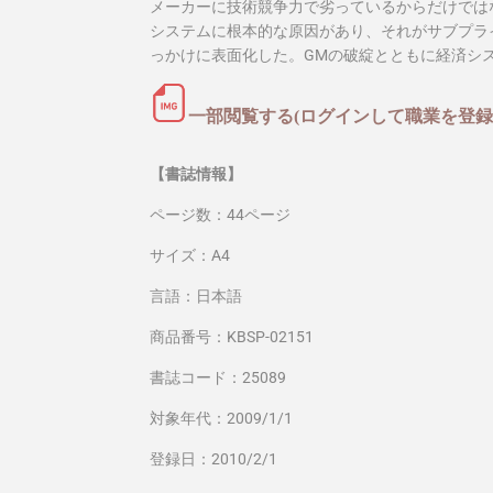
メーカーに技術競争力で劣っているからだけでは
システムに根本的な原因があり、それがサブプラ
っかけに表面化した。GMの破綻とともに経済シ
一部閲覧する(ログインして職業を登録
【書誌情報】
ページ数：44ページ
サイズ：A4
言語：日本語
商品番号：KBSP-02151
書誌コード：25089
対象年代：2009/1/1
登録日：2010/2/1