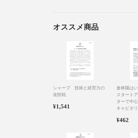
オススメ商品
シャープ 技術と経営力の
倉林陽はい
攻防戦
スタートア
ターで中心
通
¥1,541
¥1,541
キャピタリ
常
価
通
¥4
¥462
格
常
価