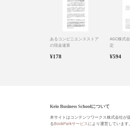
格
あるコンビニエンスストア
AGC株式
の現金違算
定
通
¥178
通
¥5
¥178
¥594
常
常
価
価
格
格
Keio Business Schoolについて
本サイトはコンテンツワークス株式会社が
る
BookParkサービス
により運営しています