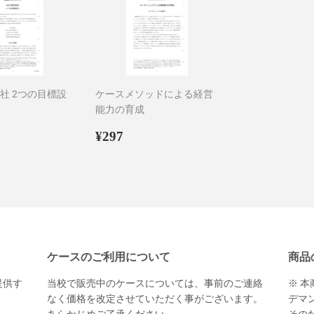
会社 2つの目標設
ケースメソッドによる経営
能力の育成
94
通
¥297
¥297
常
価
格
ケースのご利用について
商品
提供す
当校で販売中のケースについては、事前のご連絡
※ 
。
なく価格を改定させていただく事がございます。
デマ