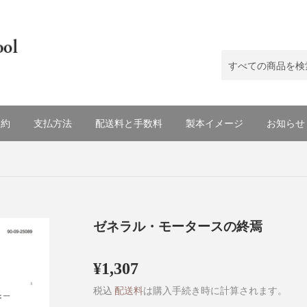
規約
支払方法
配送料と手数料
製本イメージ
お知らせ
ゼネラル・モータースの終焉
¥1,307
¥1,307
税込
配送料
は購入手続き時に計算されます。