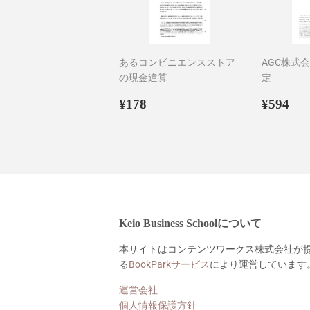
あるコンビニエンスストア
AGC株式
の現金違算
定
通
¥178
通
¥5
¥178
¥594
常
常
価
価
格
格
Keio Business Schoolについて
本サイトはコンテンツワークス株式会社が
る
BookParkサービス
により運営しています
運営会社
個人情報保護方針