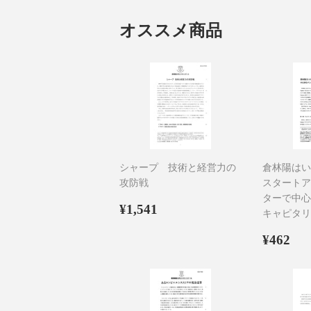
オススメ商品
シャープ 技術と経営力の
倉林陽はい
攻防戦
スタートア
ターで中心
通
¥1,541
¥1,541
キャピタリ
常
価
通
¥4
¥462
格
常
価
格