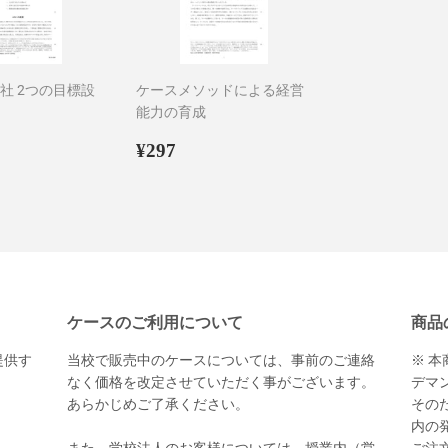
会社 2つの目標設
ケースメソッドによる経営
能力の育成
94
通
¥297
¥297
常
価
格
ケースのご利用について
商品
提供す
当校で販売中のケースについては、事前のご連絡
※ 
。
なく価格を改定させていただく事がございます。
デマ
あらかじめご了承ください。
その
内の