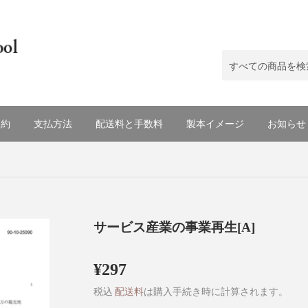
規約
支払方法
配送料と手数料
製本イメージ
お知らせ
サービス産業の事業再生[A]
¥297
¥297
税込
配送料
は購入手続き時に計算されます。