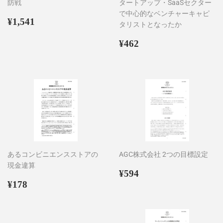
防戦
タートアップ・SaaSセクター
で中心的なベンチャーキャピ
通
¥1,541
¥1,541
タリストとなったか
常
価
通
¥462
¥462
格
常
価
格
あるコンビニエンスストアの
AGC株式会社 2つの目標設定
現金違算
通
¥594
¥594
通
¥178
常
¥178
常
価
価
格
格