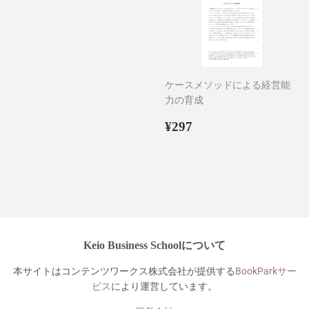
ケースメソッドによる経営能
力の育成
通
¥297
¥297
常
価
格
Keio Business Schoolについて
本サイトはコンテンツワークス株式会社が提供する
BookParkサー
ビス
により運営しています。