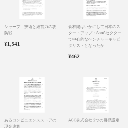
シャープ 技術と経営力の攻
倉林陽はいかにして日本のス
防戦
タートアップ・SaaSセクター
で中心的なベンチャーキャピ
通
¥1,541
¥1,541
タリストとなったか
常
価
通
¥462
¥462
格
常
価
格
あるコンビニエンスストアの
AGC株式会社 2つの目標設定
現金違算