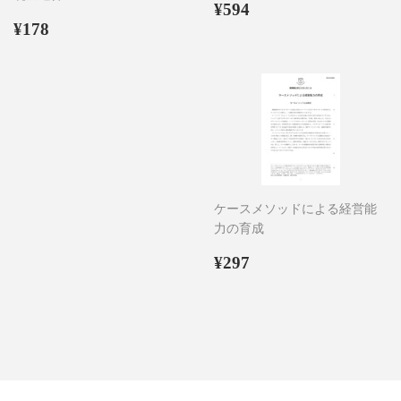
通
¥594
¥594
通
¥178
常
¥178
常
価
価
格
格
ケースメソッドによる経営能
力の育成
通
¥297
¥297
常
価
格