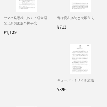
ヤマハ発動機（株）：経営理
青梅慶友病院と大塚宣夫
念と新興国船外機事業
通
¥713
¥713
通
¥1,129
常
¥1,129
常
価
価
格
格
キューバ・ミサイル危機
通
¥396
¥396
常
価
格