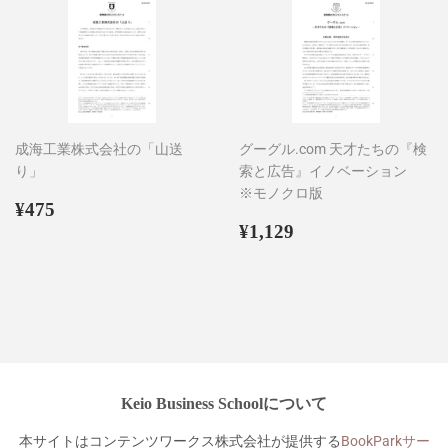
成海工業株式会社の「山送
グーグル.com 天才たちの『検
り」
索と広告』イノベーション
※モノクロ版
通
¥475
¥475
常
通
¥1,129
¥1,129
価
常
格
価
格
Keio Business Schoolについて
本サイトはコンテンツワークス株式会社が提供する
BookParkサー