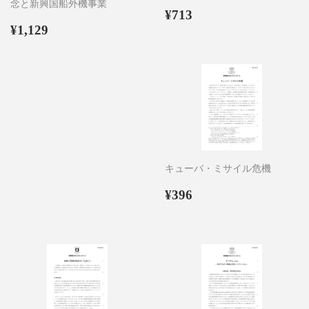
念と新興国船外機事業
通
¥713
¥713
通
¥1,129
常
¥1,129
常
価
価
格
格
キューバ・ミサイル危機
通
¥396
¥396
常
価
格