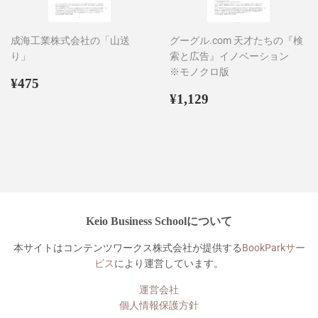
成海工業株式会社の「山送
グーグル.com 天才たちの『検
り」
索と広告』イノベーション
※モノクロ版
通
¥475
¥475
常
通
¥1,129
¥1,129
価
常
格
価
格
Keio Business Schoolについて
本サイトはコンテンツワークス株式会社が提供する
BookParkサー
ビス
により運営しています。
運営会社
個人情報保護方針