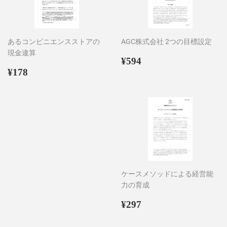
あるコンビニエンスストアの
AGC株式会社 2つの目標設定
現金違算
通
¥594
¥594
通
¥178
常
¥178
常
価
価
格
格
ケースメソッドによる経営能
力の育成
通
¥297
¥297
常
価