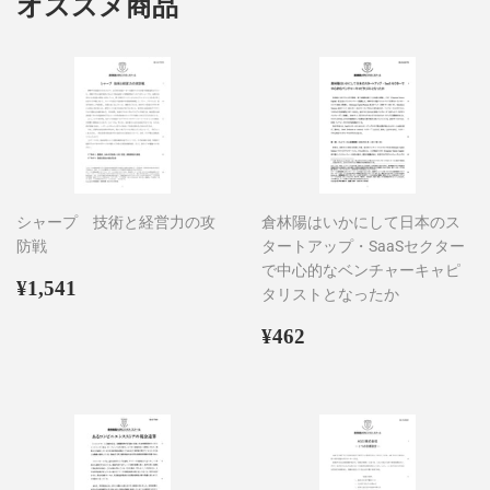
オススメ商品
シャープ 技術と経営力の攻
倉林陽はいかにして日本のス
防戦
タートアップ・SaaSセクター
で中心的なベンチャーキャピ
通
¥1,541
¥1,541
タリストとなったか
常
価
通
¥462
¥462
格
常
価
格