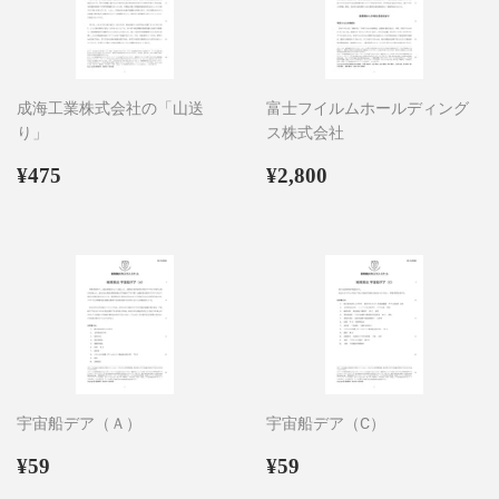
成海工業株式会社の「山送
富士フイルムホールディング
り」
ス株式会社
通
¥475
通
¥2,800
¥475
¥2,800
常
常
価
価
格
格
宇宙船デア（Ａ）
宇宙船デア（C）
通
¥59
通
¥59
¥59
¥59
常
常