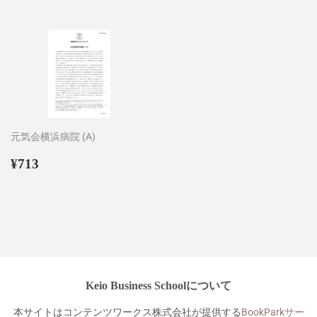
価
価
格
格
元気会横浜病院 (A)
通
¥713
¥713
常
価
格
Keio Business Schoolについて
本サイトはコンテンツワークス株式会社が提供する
BookParkサー