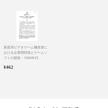
価
価
格
格
家庭用ビデオゲーム機産業に
おける企業間関係とゲームソ
フトの開発：1990年代
通
¥462
¥462
常
価
格