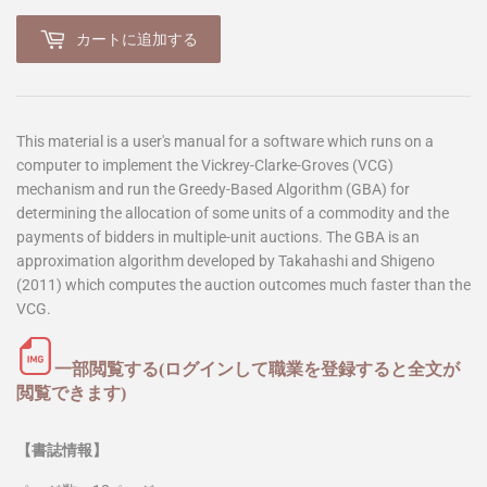
カートに追加する
This material is a user's manual for a software which runs on a
computer to implement the Vickrey-Clarke-Groves (VCG)
mechanism and run the Greedy-Based Algorithm (GBA) for
determining the allocation of some units of a commodity and the
payments of bidders in multiple-unit auctions. The GBA is an
approximation algorithm developed by Takahashi and Shigeno
(2011) which computes the auction outcomes much faster than the
VCG.
一部閲覧する(ログインして職業を登録すると全文が
閲覧できます)
【書誌情報】