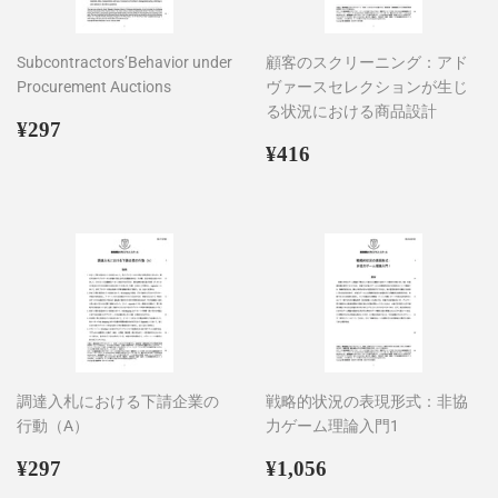
Subcontractors’Behavior under
顧客のスクリーニング：アド
Procurement Auctions
ヴァースセレクションが生じ
る状況における商品設計
通
¥297
¥297
常
通
¥416
¥416
価
常
格
価
格
調達入札における下請企業の
戦略的状況の表現形式：非協
行動（A）
力ゲーム理論入門1
通
¥297
通
¥1,056
¥297
¥1,056
常
常