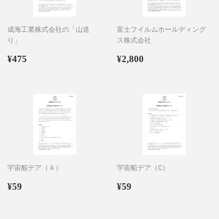
成海工業株式会社の「山送
富士フイルムホールディング
り」
ス株式会社
通
¥475
通
¥2,800
¥475
¥2,800
常
常
価
価
格
格
宇宙船デア（Ａ）
宇宙船デア（C）
通
¥59
通
¥59
¥59
¥59
常
常
価
価
格
格