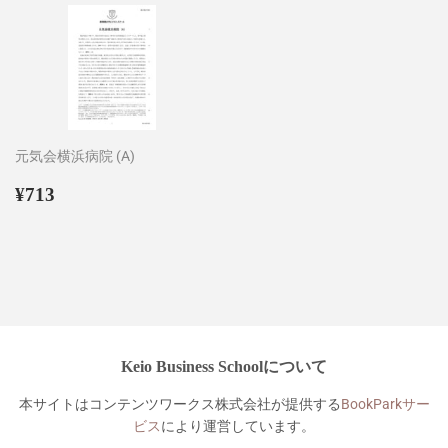
元気会横浜病院 (A)
通
¥713
¥713
常
価
格
Keio Business Schoolについて
本サイトはコンテンツワークス株式会社が提供する
BookParkサー
ビス
により運営しています。