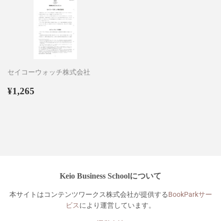
セイコーウォッチ株式会社
通
¥1,265
¥1,265
常
価
格
Keio Business Schoolについて
本サイトはコンテンツワークス株式会社が提供する
BookParkサー
ビス
により運営しています。