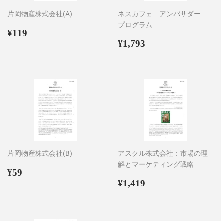
片岡物産株式会社(A)
ネスカフェ アンバサダー
プログラム
通
¥119
¥119
常
通
¥1,793
¥1,793
価
常
格
価
格
片岡物産株式会社(B)
アスクル株式会社：市場の理
解とマーケティング戦略
通
¥59
¥59
常
通
¥1,419
¥1,419
価
常
格
価
格