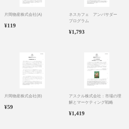
片岡物産株式会社(A)
ネスカフェ アンバサダー
プログラム
通
¥119
¥119
常
通
¥1,793
¥1,793
価
常
格
価
格
片岡物産株式会社(B)
アスクル株式会社：市場の理
解とマーケティング戦略
通
¥59
¥59
常
通
¥1,419
¥1,419
価
常
格
価