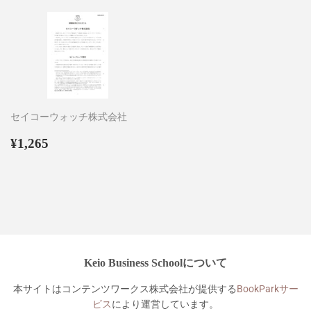
格
セイコーウォッチ株式会社
通
¥1,265
¥1,265
常
価
格
Keio Business Schoolについて
本サイトはコンテンツワークス株式会社が提供する
BookParkサー
ビス
により運営しています。