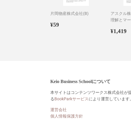
片岡物産株式会社(B)
アスクル株
理解とマー
通
¥59
¥59
常
通
¥
¥1,419
価
常
格
価
格
Keio Business Schoolについて
本サイトはコンテンツワークス株式会社が
る
BookParkサービス
により運営しています
運営会社
個人情報保護方針