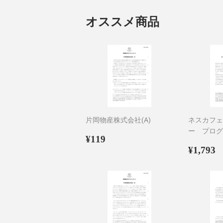
オススメ商品
片岡物産株式会社(A)
ネスカフェ
ー プログ
通
¥119
¥119
常
通
¥
¥1,793
価
常
格
価
格