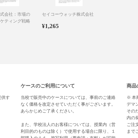
式会社：市場の
セイコーウォッチ株式会社
ケティング戦略
通
¥1,265
¥1,265
1,419
常
価
格
ケースのご利用について
商品
提供す
当校で販売中のケースについては、事前のご連絡
※ 
。
なく価格を改定させていただく事がございます。
デマ
あらかじめご了承ください。
その
内の
また、学校法人のお客様については、授業内（営
ご注文
利目的のものは除く）で使用する場合に限り、１
まで