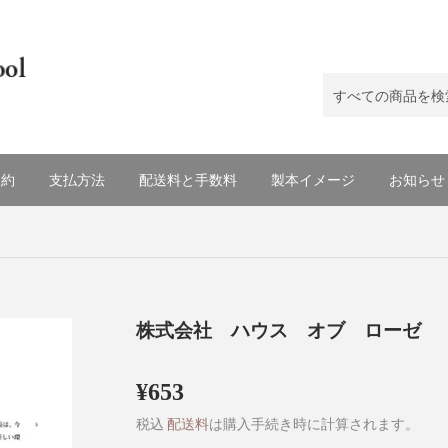
規約
支払方法
配送料と手数料
製本イメージ
お知らせ
株式会社 ハウス オブ ローゼ
¥653
¥653
税込
配送料
は購入手続き時に計算されます。