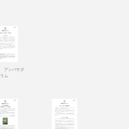
 アンバサダ
ラム
1,793