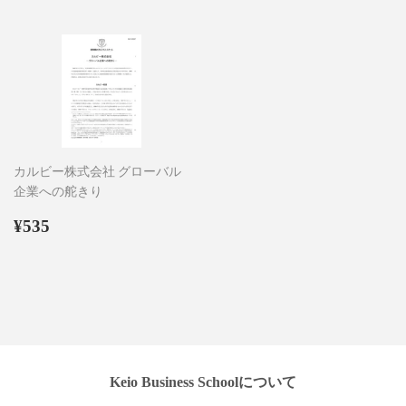
価
価
格
格
カルビー株式会社 グローバル
企業への舵きり
通
¥535
¥535
常
価
格
Keio Business Schoolについて