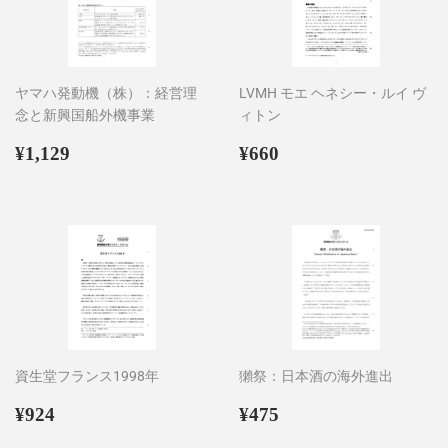
ヤマハ発動機（株）：経営理
LVMH モエ ヘネシー・ルイ ヴ
念と新興国船外機事業
ィトン
通
¥1,129
通
¥660
¥1,129
¥660
常
常
価
価
格
格
資生堂フランス1998年
獺祭：日本酒の海外進出
通
¥924
通
¥475
¥924
¥475
常
常