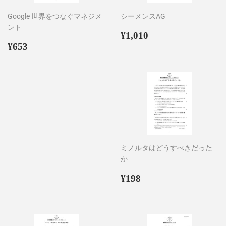
Google 世界をつなぐマネジメ
シーメンスAG
ント
通
¥1,010
¥1,010
通
¥653
常
¥653
常
価
価
格
格
ミノルタはどうすべきだった
か
通
¥198
¥198
常
価
格