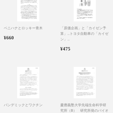
ベニハナとロッキー青木
「原価企画」と「カイゼン予
算」…トヨタ自動車の「カイゼ
通
¥660
¥660
ン」…
常
価
通
¥475
¥475
格
常
価
格
パンデミックとワクチン
慶應義塾大学先端生命科学研
究所（B） 研究所発のバイオ