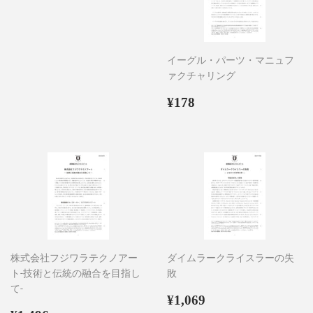
イーグル・パーツ・マニュフ
ァクチャリング
通
¥178
¥178
常
価
格
株式会社フジワラテクノアー
ダイムラークライスラーの失
ト-技術と伝統の融合を目指し
敗
て-
通
¥1,069
¥1,069