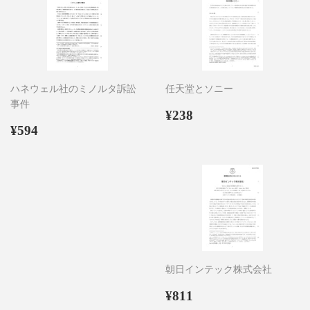
ハネウェル社のミノルタ訴訟
任天堂とソニー
事件
通
¥238
¥238
通
¥594
常
¥594
常
価
価
格
格
朝日インテック株式会社
通
¥811
¥811
常