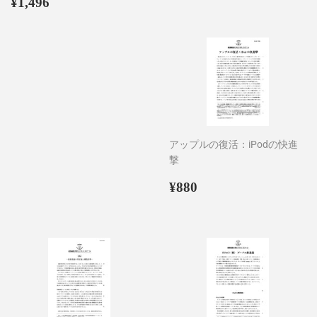
通
¥1,496
常
¥1,496
常
価
価
格
格
アップルの復活：iPodの快進
撃
通
¥880
¥880
常
価
格