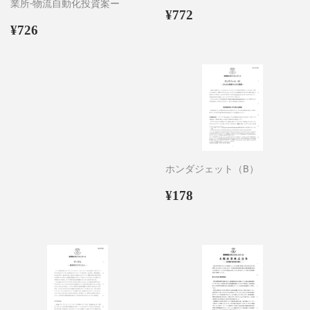
業所-物流自動化投資案ー
通
¥772
¥772
通
¥726
常
¥726
常
価
価
格
格
ホンダジェット（B）
通
¥178
¥178
常
価
格