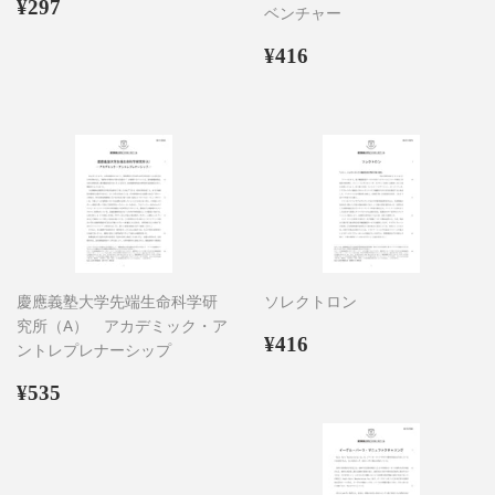
通
¥297
¥297
ベンチャー
常
価
通
¥416
¥416
格
常
価
格
慶應義塾大学先端生命科学研
ソレクトロン
究所（A） アカデミック・ア
通
¥416
¥416
ントレプレナーシップ
常
通
¥535
価
¥535
常
格
価
格