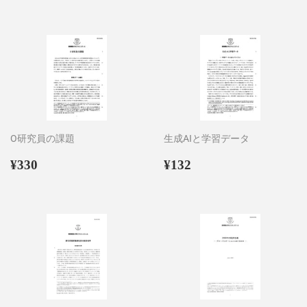
価
格
O研究員の課題
生成AIと学習データ
通
¥330
通
¥132
¥330
¥132
常
常
価
価
格
格