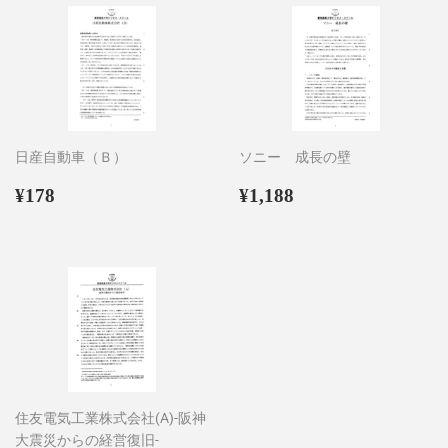
日産自動車（Ｂ）
ソニー 成長の壁
通
¥178
通
¥1,188
¥178
¥1,188
常
常
価
価
格
格
住友電気工業株式会社(A)-阪神
大震災からの経営復旧-