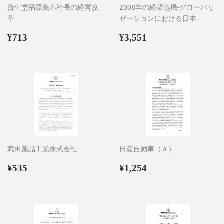
資生堂福原義春社長の経営改
2008年の経済危機-グローバリ
革
ゼーションにおける日本
通
¥713
通
¥3,551
¥713
¥3,551
常
常
価
価
格
格
武田薬品工業株式会社
日産自動車（Ａ）
通
¥535
通
¥1,254
¥535
¥1,254
常
常
価
価
格
格