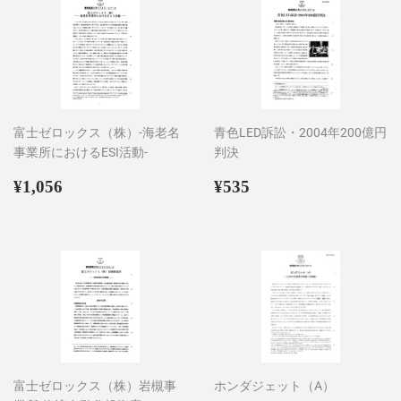
富士ゼロックス（株）-海老名
青色LED訴訟・2004年200億円
事業所におけるESI活動-
判決
通
¥1,056
通
¥535
¥1,056
¥535
常
常
価
価
格
格
富士ゼロックス（株）岩槻事
ホンダジェット（A）