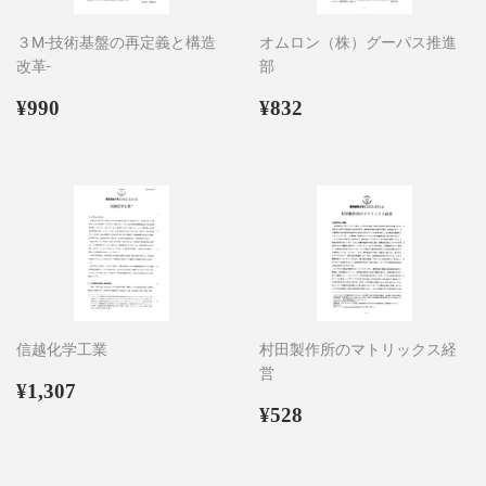
３M-技術基盤の再定義と構造
オムロン（株）グーパス推進
改革-
部
通
¥990
通
¥832
¥990
¥832
常
常
価
価
格
格
信越化学工業
村田製作所のマトリックス経
営
通
¥1,307
¥1,307
常
通
¥528
¥528
価
常
格
価
格