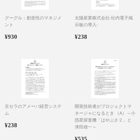
グーグル：創造性のマネジメ
太陽産業株式会社-社内電子掲
ント
示板の導入-
通
¥930
通
¥238
¥930
¥238
常
常
価
価
格
格
京セラのアメーバ経営システ
開発技術者がプロジェクトマ
ム
ネージャになるとき （A）～小
惑星探査機「はやぶさ２」と
通
¥238
¥238
津田雄一～
常
価
通
¥535
¥535