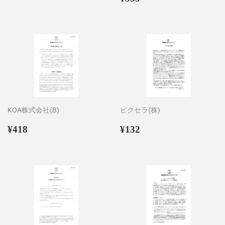
格
常
価
格
KOA株式会社(B)
ピクセラ(株)
通
¥418
通
¥132
¥418
¥132
常
常
価
価
格
格